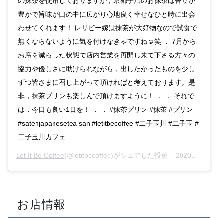
の抹茶を使用しておりますが，京都宇治のお抹茶は香りが
豊かで旨味が口の中に広がり心地良く幸せなひと時に出会
わせてくれます！ レリビー嫁は抹茶が大好物なので試食で
無くならないように気を付けなきゃですね☺︎笑 ． 7月から
お席を減らした状態で店内営業を再開し来て下さる方々の
協力や優しさに助けられながら，出したかったものを少し
ずつ皆さまに召し上がって頂ければと考えております。是
非，抹茶プリンも楽しんで頂けますように！ ． ． それで
は，今日も良い1日を！ ． ． #抹茶プリン #抹茶 #プリン
#satenjapanesetea san #letitbecoffee #二子玉川 #二子玉 #
二子玉川カフェ
Let It Be Coffee
(@letitbecoffee)がシェアした投稿 –
2020年 9月月3日午後8時50分PDT
お店情報