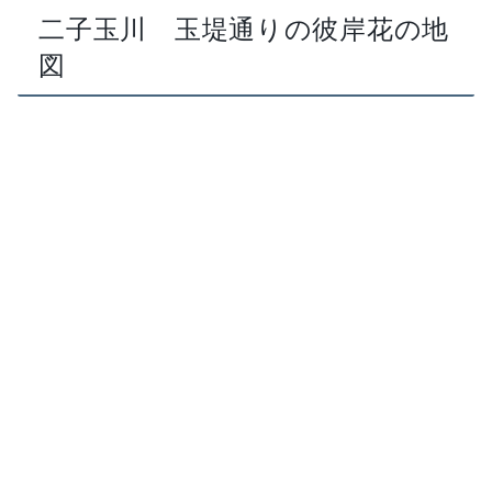
二子玉川 玉堤通りの彼岸花の地
図