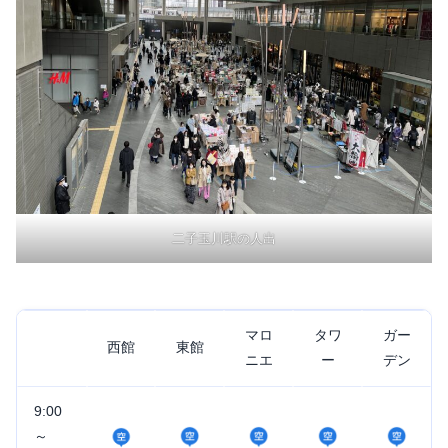
二子玉川駅の人出
マロ
タワ
ガー
西館
東館
ニエ
ー
デン
9:00
～