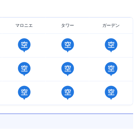
マロニエ
タワー
ガーデン