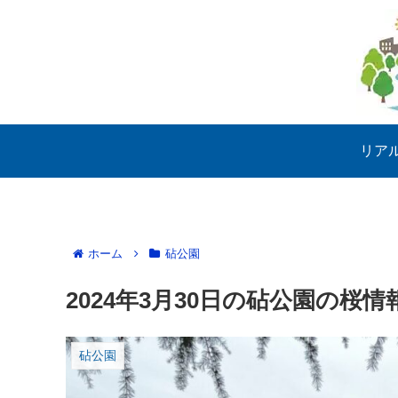
リア
ホーム
砧公園
2024年3月30日の砧公園の桜情
砧公園