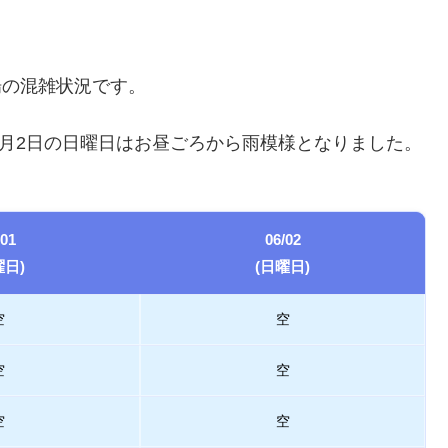
場の混雑状況です。
6月2日の日曜日はお昼ごろから雨模様となりました。
/01
06/02
曜日)
(日曜日)
空
空
空
空
空
空