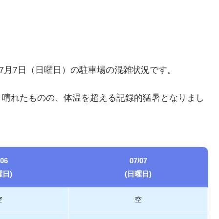
ら7月7日（日曜日）の駐車場の混雑状況です。
く晴れたものの、体温を超える記録的猛暑となりまし
/06
07/07
曜日)
(日曜日)
空
空