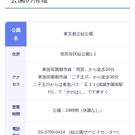
公園
東京都立砧公園
名
世田谷区砧公園1-1
住所
東急田園都市線「用賀」から徒歩20分
東急田園都市線「二子玉川」から徒歩30分
アク
セス
二子玉川からは東急バス「玉３１(成城学園前駅
行)」で「やのはし」で下車すぐ
営業
公園：24時間（休園なし）
時間
電話
03-3700-0414 (砧公園サービスセンター)