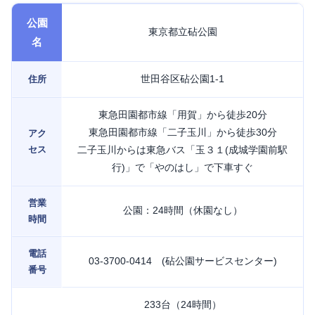
公園
東京都立砧公園
名
世田谷区砧公園1-1
住所
東急田園都市線「用賀」から徒歩20分
東急田園都市線「二子玉川」から徒歩30分
アク
セス
二子玉川からは東急バス「玉３１(成城学園前駅
行)」で「やのはし」で下車すぐ
営業
公園：24時間（休園なし）
時間
電話
03-3700-0414 (砧公園サービスセンター)
番号
233台（24時間）