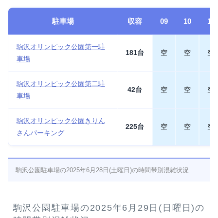
駐車場
収容
09
10
11
駒沢オリンピック公園第一駐
181台
空
空
空
車場
駒沢オリンピック公園第二駐
42台
空
空
空
車場
駒沢オリンピック公園きりん
225台
空
空
空
さんパーキング
駒沢公園駐車場の2025年6月28日(土曜日)の時間帯別混雑状況
駒沢公園駐車場の2025年6月29日(日曜日)の