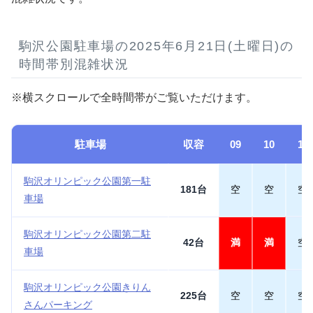
駒沢公園駐車場の2025年6月21日(土曜日)の
時間帯別混雑状況
※横スクロールで全時間帯がご覧いただけます。
駐車場
収容
09
10
11
駒沢オリンピック公園第一駐
181台
空
空
空
車場
駒沢オリンピック公園第二駐
42台
満
満
空
車場
駒沢オリンピック公園きりん
225台
空
空
空
さんパーキング