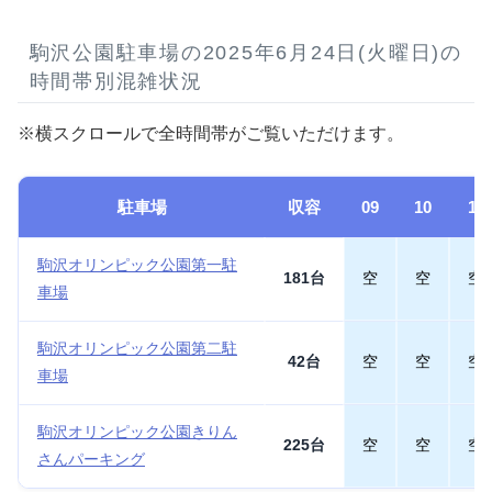
駒沢公園駐車場の2025年6月24日(火曜日)の
時間帯別混雑状況
※横スクロールで全時間帯がご覧いただけます。
駐車場
収容
09
10
11
駒沢オリンピック公園第一駐
181台
空
空
空
車場
駒沢オリンピック公園第二駐
42台
空
空
空
車場
駒沢オリンピック公園きりん
225台
空
空
空
さんパーキング