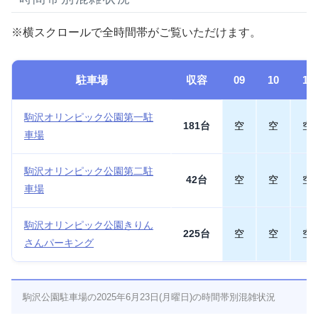
※横スクロールで全時間帯がご覧いただけます。
駐車場
収容
09
10
11
駒沢オリンピック公園第一駐
181台
空
空
空
車場
駒沢オリンピック公園第二駐
42台
空
空
空
車場
駒沢オリンピック公園きりん
225台
空
空
空
さんパーキング
駒沢公園駐車場の2025年6月23日(月曜日)の時間帯別混雑状況