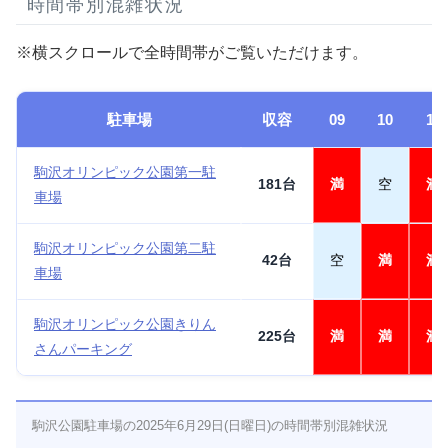
時間帯別混雑状況
※横スクロールで全時間帯がご覧いただけます。
駐車場
収容
09
10
11
駒沢オリンピック公園第一駐
181台
満
空
満
車場
駒沢オリンピック公園第二駐
42台
空
満
満
車場
駒沢オリンピック公園きりん
225台
満
満
満
さんパーキング
駒沢公園駐車場の2025年6月29日(日曜日)の時間帯別混雑状況