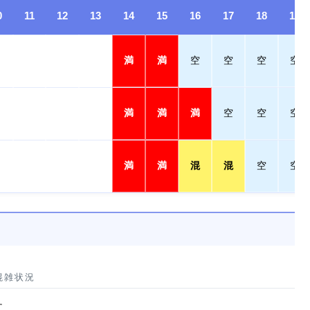
0
11
12
13
14
15
16
17
18
19
満
満
空
空
空
空
満
満
満
空
空
空
満
満
混
混
空
空
混雑状況
す。