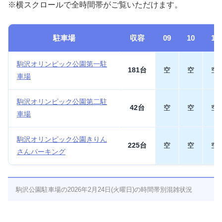
※横スクロールで全時間帯がご覧いただけます。
駐車場
収容
09
10
11
駒沢オリンピック公園第一駐
181台
空
空
空
車場
駒沢オリンピック公園第二駐
42台
空
空
空
車場
駒沢オリンピック公園きりん
225台
空
空
空
さんパーキング
駒沢公園駐車場の2026年2月24日(火曜日)の時間帯別混雑状況