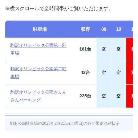
※横スクロールで全時間帯がご覧いただけます。
駐車場
収容
09
10
11
駒沢オリンピック公園第一駐
181台
空
空
満
車場
駒沢オリンピック公園第二駐
42台
空
空
満
車場
駒沢オリンピック公園きりん
225台
空
空
満
さんパーキング
駒沢公園駐車場の2026年2月21日(土曜日)の時間帯別混雑状況