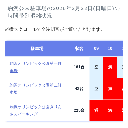
駒沢公園駐車場の2026年2月22日(日曜日)の
時間帯別混雑状況
※横スクロールで全時間帯がご覧いただけます。
駐車場
収容
09
10
11
駒沢オリンピック公園第一駐
181台
空
満
空
車場
駒沢オリンピック公園第二駐
42台
空
満
満
車場
駒沢オリンピック公園きりん
225台
満
満
満
さんパーキング