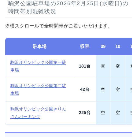
駒沢公園駐車場の2026年2月25日(水曜日)の
時間帯別混雑状況
※横スクロールで全時間帯がご覧いただけます。
駐車場
収容
09
10
11
駒沢オリンピック公園第一駐
181台
空
空
空
車場
駒沢オリンピック公園第二駐
42台
空
空
空
車場
駒沢オリンピック公園きりん
225台
空
空
空
さんパーキング