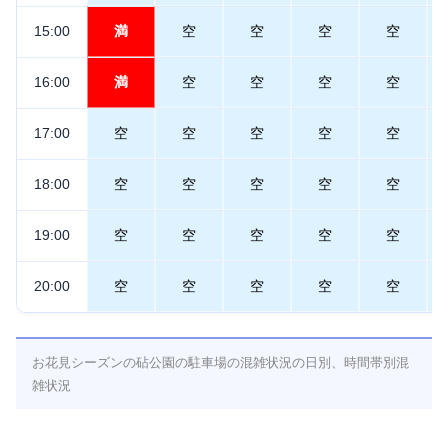
15:00
満
空
空
空
空
16:00
満
空
空
空
空
17:00
空
空
空
空
空
18:00
空
空
空
空
空
19:00
空
空
空
空
空
20:00
空
空
空
空
空
お花見シーズンの砧公園の駐車場の混雑状況の日別、時間帯別混
雑状況