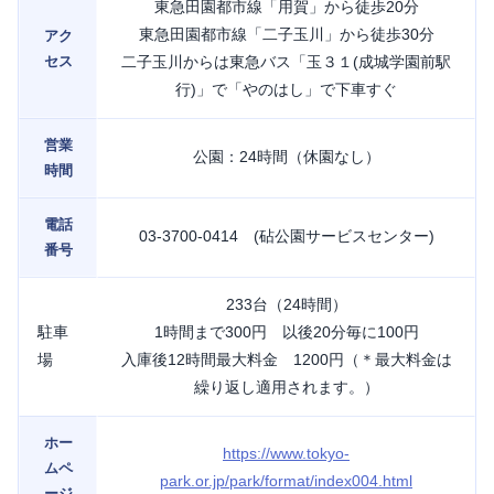
東急田園都市線「用賀」から徒歩20分
東急田園都市線「二子玉川」から徒歩30分
アク
セス
二子玉川からは東急バス「玉３１(成城学園前駅
行)」で「やのはし」で下車すぐ
営業
公園：24時間（休園なし）
時間
電話
03-3700-0414 (砧公園サービスセンター)
番号
233台（24時間）
駐車
1時間まで300円 以後20分毎に100円
場
入庫後12時間最大料金 1200円（＊最大料金は
繰り返し適用されます。）
ホー
https://www.tokyo-
ムペ
park.or.jp/park/format/index004.html
ージ