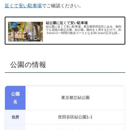
近くて安い駐車場
でご確認ください。
砧公園に近くて安い駐車場
砧公園に近くて安い駐車場。東京都世田谷区にある、都内
でも屈指の都立公園、砧公園。園内を１周するだけで、約
３kmの小一時間の散歩コースとなる39.1haの広大な緑地
公園です。公園の駐車場を含め、近くて安い駐車場をご案
内します。砧公園に近くて安...
公園の情報
公園
東京都立砧公園
名
世田谷区砧公園1-1
住所