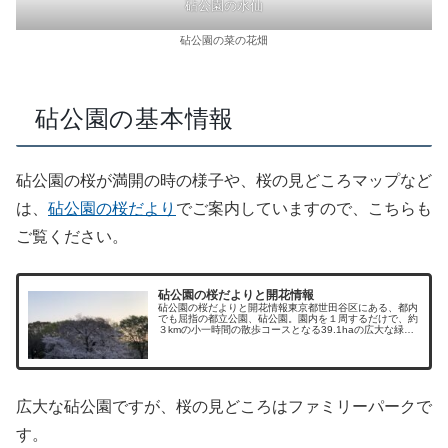
砧公園の水仙
砧公園の菜の花畑
砧公園の基本情報
砧公園の桜が満開の時の様子や、桜の見どころマップなど
は、
砧公園の桜だより
でご案内していますので、こちらも
ご覧ください。
砧公園の桜だよりと開花情報
砧公園の桜だよりと開花情報東京都世田谷区にある、都内
でも屈指の都立公園、砧公園。園内を１周するだけで、約
３kmの小一時間の散歩コースとなる39.1haの広大な緑地
公園です。花の見どころが満載の砧公園ファミリーパーク
の約840本の桜を中心に、...
広大な砧公園ですが、桜の見どころはファミリーパークで
す。