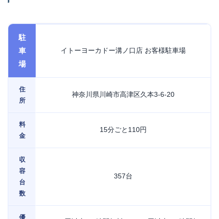
駐
車
イトーヨーカドー溝ノ口店 お客様駐車場
場
住
神奈川県川崎市高津区久本3-6-20
所
料
15分ごと110円
金
収
容
357台
台
数
優