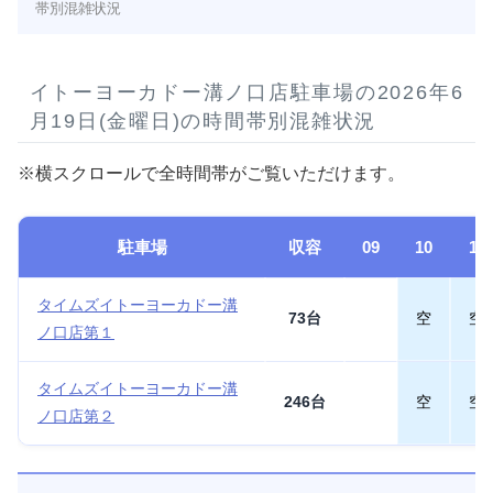
帯別混雑状況
イトーヨーカドー溝ノ口店駐車場の2026年6
月19日(金曜日)の時間帯別混雑状況
※横スクロールで全時間帯がご覧いただけます。
駐車場
収容
09
10
11
タイムズイトーヨーカドー溝
73台
空
空
ノ口店第１
タイムズイトーヨーカドー溝
246台
空
空
ノ口店第２