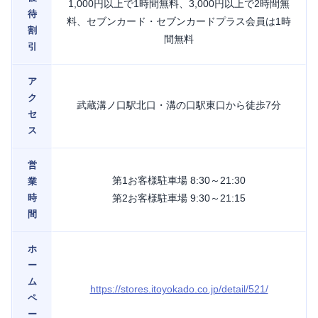
1,000円以上で1時間無料、3,000円以上で2時間無
待
料、セブンカード・セブンカードプラス会員は1時
割
間無料
引
ア
ク
武蔵溝ノ口駅北口・溝の口駅東口から徒歩7分
セ
ス
営
第1お客様駐車場 8:30～21:30
業
時
第2お客様駐車場 9:30～21:15
間
ホ
ー
ム
https://stores.itoyokado.co.jp/detail/521/
ペ
ー