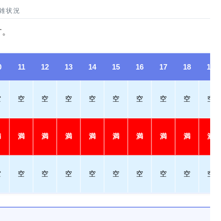
混雑状況
す。
0
11
12
13
14
15
16
17
18
19
空
空
空
空
空
空
空
空
空
空
満
満
満
満
満
満
満
満
満
満
空
空
空
空
空
空
空
空
空
空