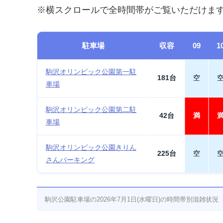
※横スクロールで全時間帯がご覧いただけま
駐車場
収容
09
1
駒沢オリンピック公園第一駐
181台
空
車場
駒沢オリンピック公園第二駐
42台
満
車場
駒沢オリンピック公園きりん
225台
空
さんパーキング
駒沢公園駐車場の2026年7月1日(水曜日)の時間帯別混雑状況