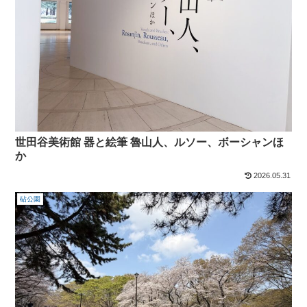
世田谷美術館 器と絵筆 魯山人、ルソー、ボーシャンほ
か
2026.05.31
砧公園