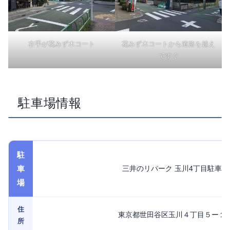
右手が花みず木コート
花みず木コートから道路を越え
てすぐ
駐車場情報
駐
車
三井のリパーク 玉川4丁目駐車場
場
住
東京都世田谷区玉川４丁目５ー１
所