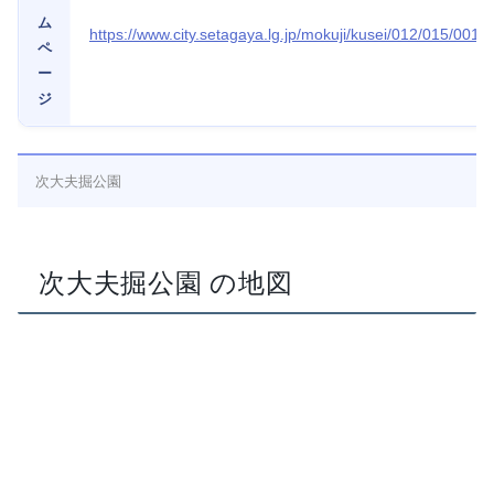
ム
https://www.city.setagaya.lg.jp/mokuji/kusei/012/015/001
ペ
ー
ジ
次大夫掘公園
次大夫掘公園 の地図