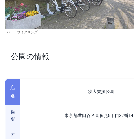
ハローサイクリング
公園の情報
店
次大夫掘公園
名
住
東京都世田谷区喜多見5丁目27番14号
所
ア