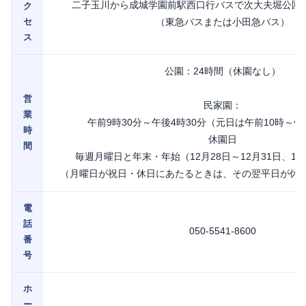
二子玉川から成城学園前駅西口行バスで次大夫堀公園
ク
セ
（東急バスまたは小田急バス）
ス
公園：24時間（休園なし）
営
民家園：
業
午前9時30分～午後4時30分（元日は午前10時～午
時
休園日
間
毎週月曜日と年末・年始（12月28日～12月31日、1月
（月曜日が祝日・休日にあたるときは、その翌平日が休
電
話
050-5541-8600
番
号
ホ
ー