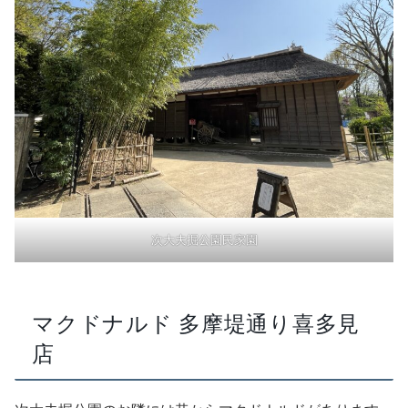
次大夫掘公園民家園
マクドナルド 多摩堤通り喜多見
店