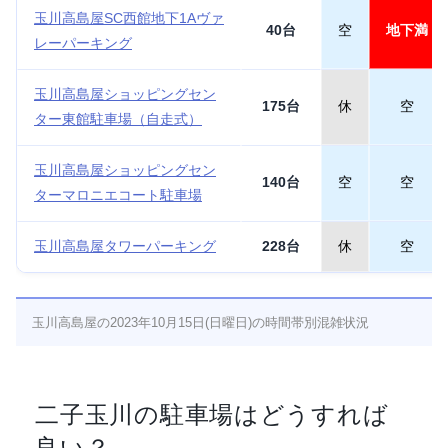
玉川高島屋SC西館地下1Aヴァ
40台
空
地下満
レーパーキング
玉川高島屋ショッピングセン
175台
休
空
ター東館駐車場（自走式）
玉川高島屋ショッピングセン
140台
空
空
ターマロニエコート駐車場
玉川高島屋タワーパーキング
228台
休
空
玉川高島屋の2023年10月15日(日曜日)の時間帯別混雑状況
二子玉川の駐車場はどうすれば