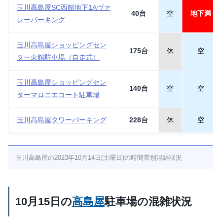
玉川高島屋SC西館地下1Aヴァ
40台
空
地下満
レーパーキング
玉川高島屋ショッピングセン
175台
休
空
ター東館駐車場（自走式）
玉川高島屋ショッピングセン
140台
空
空
ターマロニエコート駐車場
玉川高島屋タワーパーキング
228台
休
空
玉川高島屋の2023年10月14日(土曜日)の時間帯別混雑状況
10月15日の
高島屋
駐車場の混雑状況