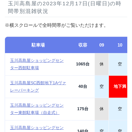
玉川高島屋の2023年12月17日(日曜日)の時
間帯別混雑状況
※横スクロールで全時間帯がご覧いただけます。
駐車場
収容
09
10
玉川高島屋ショッピングセン
1065台
休
空
ター西館駐車場
玉川高島屋SC西館地下1Aヴァ
40台
空
地下満
レーパーキング
玉川高島屋ショッピングセン
175台
休
空
ター東館駐車場（自走式）
玉川高島屋ショッピングセン
140台
空
空