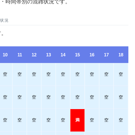
の日別・時間帯別の混雑状況です。
雑状況
す。
10
11
12
13
14
15
16
17
18
空
空
空
空
空
空
空
空
空
空
空
空
空
空
空
空
空
空
空
空
空
空
空
満
空
空
空