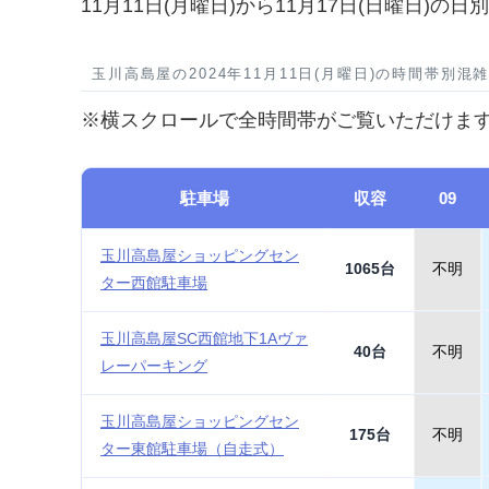
11月11日(月曜日)から11月17日(日曜日)
玉川高島屋の2024年11月11日(月曜日)の時間帯別混
※横スクロールで全時間帯がご覧いただけま
駐車場
収容
09
玉川高島屋ショッピングセン
1065台
不明
ター西館駐車場
玉川高島屋SC西館地下1Aヴァ
40台
不明
レーパーキング
玉川高島屋ショッピングセン
175台
不明
ター東館駐車場（自走式）