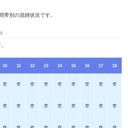
・時間帯別の混雑状況です。
況
す。
10
11
12
13
14
15
16
17
18
空
空
空
空
空
空
空
空
空
空
空
空
空
空
空
空
空
空
空
空
空
空
空
空
空
空
空