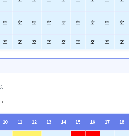
空
空
空
空
空
空
空
空
空
空
空
空
空
空
空
空
空
空
況
す。
10
11
12
13
14
15
16
17
18