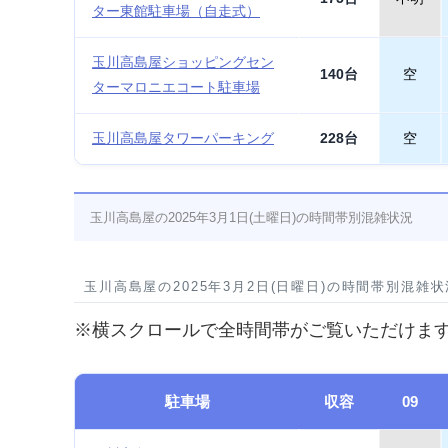
ター東館駐車場（自走式）
玉川高島屋ショッピングセン
140台
空
ターマロニエコート駐車場
玉川高島屋タワーパーキング
228台
空
玉川高島屋の2025年3月1日(土曜日)の時間帯別混雑状況
玉川高島屋の2025年3月2日(日曜日)の時間帯別混雑状
※横スクロールで全時間帯がご覧いただけま
駐車場
収容
09