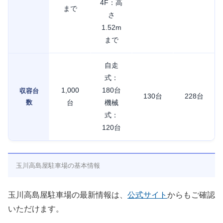
4F：高
まで
さ
1.52m
まで
自走
式：
1,000
180台
収容台
130台
228台
数
台
機械
式：
120台
玉川高島屋駐車場の基本情報
玉川高島屋駐車場の最新情報は、
公式サイト
からもご確認
いただけます。