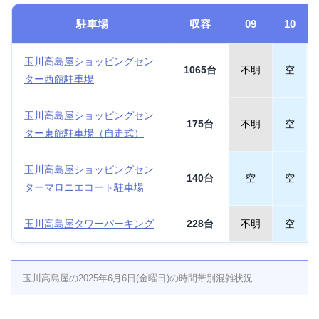
駐車場
収容
09
10
玉川高島屋ショッピングセン
1065台
不明
空
ター西館駐車場
玉川高島屋ショッピングセン
175台
不明
空
ター東館駐車場（自走式）
玉川高島屋ショッピングセン
140台
空
空
ターマロニエコート駐車場
玉川高島屋タワーパーキング
228台
不明
空
玉川高島屋の2025年6月6日(金曜日)の時間帯別混雑状況