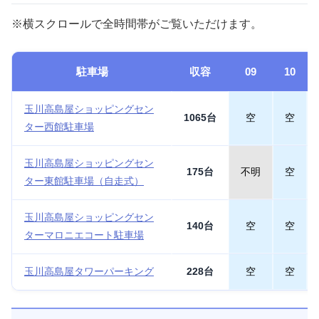
※横スクロールで全時間帯がご覧いただけます。
駐車場
収容
09
10
玉川高島屋ショッピングセン
1065台
空
空
ター西館駐車場
玉川高島屋ショッピングセン
175台
不明
空
ター東館駐車場（自走式）
玉川高島屋ショッピングセン
140台
空
空
ターマロニエコート駐車場
玉川高島屋タワーパーキング
228台
空
空