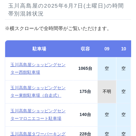
玉川高島屋の2025年6月7日(土曜日)の時間
帯別混雑状況
※横スクロールで全時間帯がご覧いただけます。
駐車場
収容
09
10
玉川高島屋ショッピングセン
1065台
空
空
ター西館駐車場
玉川高島屋ショッピングセン
175台
不明
空
ター東館駐車場（自走式）
玉川高島屋ショッピングセン
140台
空
空
ターマロニエコート駐車場
玉川高島屋タワーパーキング
228台
空
空