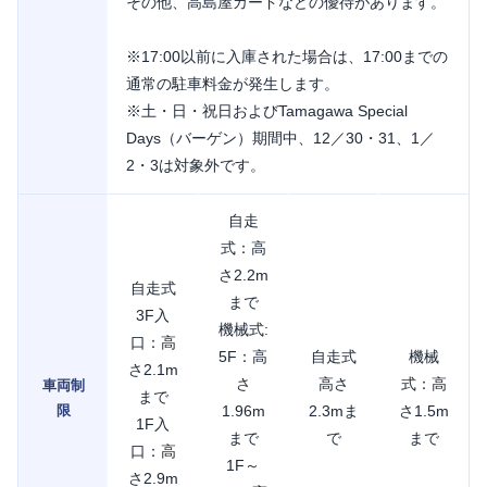
その他、高島屋カードなどの優待があります。
※17:00以前に入庫された場合は、17:00までの
通常の駐車料金が発生します。
※土・日・祝日およびTamagawa Special
Days（バーゲン）期間中、12／30・31、1／
2・3は対象外です。
自走
式：高
さ2.2m
自走式
まで
3F入
機械式:
口：高
5F：高
自走式
機械
さ2.1m
さ
高さ
式：高
車両制
まで
限
1.96m
2.3mま
さ1.5m
1F入
まで
で
まで
口：高
1F～
さ2.9m