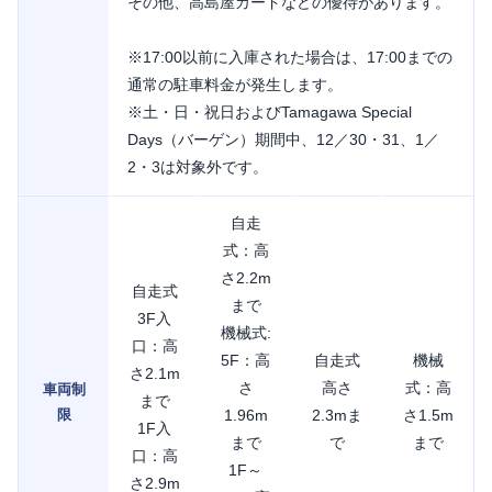
その他、高島屋カードなどの優待があります。
※17:00以前に入庫された場合は、17:00までの
通常の駐車料金が発生します。
※土・日・祝日およびTamagawa Special
Days（バーゲン）期間中、12／30・31、1／
2・3は対象外です。
自走
式：高
さ2.2m
自走式
まで
3F入
機械式:
口：高
5F：高
自走式
機械
さ2.1m
さ
高さ
式：高
車両制
まで
限
1.96m
2.3mま
さ1.5m
1F入
まで
で
まで
口：高
1F～
さ2.9m