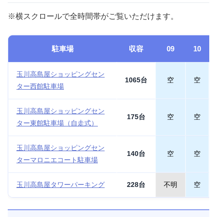
※横スクロールで全時間帯がご覧いただけます。
駐車場
収容
09
10
玉川高島屋ショッピングセン
1065台
空
空
ター西館駐車場
玉川高島屋ショッピングセン
175台
空
空
ター東館駐車場（自走式）
玉川高島屋ショッピングセン
140台
空
空
ターマロニエコート駐車場
玉川高島屋タワーパーキング
228台
不明
空