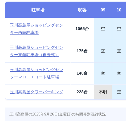
駐車場
収容
09
10
玉川高島屋ショッピングセン
1065台
空
空
ター西館駐車場
玉川高島屋ショッピングセン
175台
空
空
ター東館駐車場（自走式）
玉川高島屋ショッピングセン
140台
空
空
ターマロニエコート駐車場
玉川高島屋タワーパーキング
228台
不明
空
玉川高島屋の2025年9月26日(金曜日)の時間帯別混雑状況