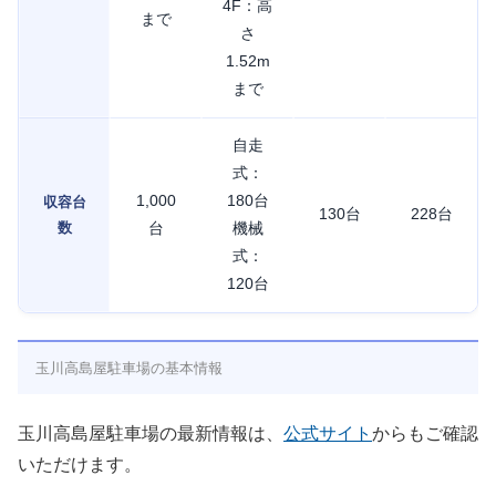
4F：高
まで
さ
1.52m
まで
自走
式：
1,000
180台
収容台
130台
228台
数
台
機械
式：
120台
玉川高島屋駐車場の基本情報
玉川高島屋駐車場の最新情報は、
公式サイト
からもご確認
いただけます。