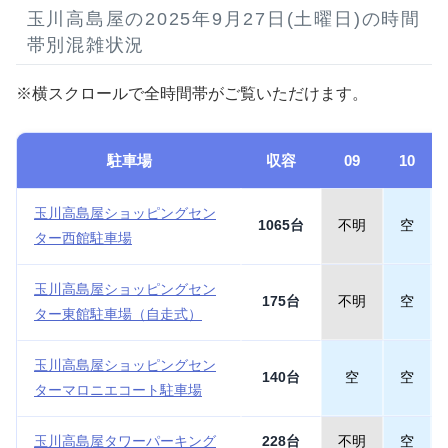
玉川高島屋の2025年9月27日(土曜日)の時間
帯別混雑状況
※横スクロールで全時間帯がご覧いただけます。
駐車場
収容
09
10
玉川高島屋ショッピングセン
1065台
不明
空
ター西館駐車場
玉川高島屋ショッピングセン
175台
不明
空
ター東館駐車場（自走式）
玉川高島屋ショッピングセン
140台
空
空
ターマロニエコート駐車場
玉川高島屋タワーパーキング
228台
不明
空