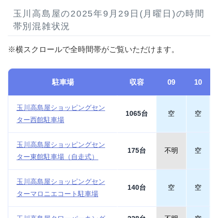
玉川高島屋の2025年9月29日(月曜日)の時間
帯別混雑状況
※横スクロールで全時間帯がご覧いただけます。
駐車場
収容
09
10
玉川高島屋ショッピングセン
1065台
空
空
ター西館駐車場
玉川高島屋ショッピングセン
175台
不明
空
ター東館駐車場（自走式）
玉川高島屋ショッピングセン
140台
空
空
ターマロニエコート駐車場