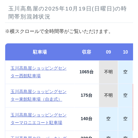
玉川高島屋の2025年10月19日(日曜日)の時
間帯別混雑状況
※横スクロールで全時間帯がご覧いただけます。
駐車場
収容
09
10
玉川高島屋ショッピングセン
1065台
不明
空
ター西館駐車場
玉川高島屋ショッピングセン
175台
不明
空
ター東館駐車場（自走式）
玉川高島屋ショッピングセン
140台
空
空
ターマロニエコート駐車場