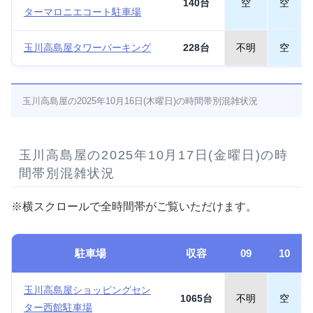
140台
空
空
ターマロニエコート駐車場
玉川高島屋タワーパーキング
228台
不明
空
玉川高島屋の2025年10月16日(木曜日)の時間帯別混雑状況
玉川高島屋の2025年10月17日(金曜日)の時
間帯別混雑状況
※横スクロールで全時間帯がご覧いただけます。
駐車場
収容
09
10
玉川高島屋ショッピングセン
1065台
不明
空
ター西館駐車場