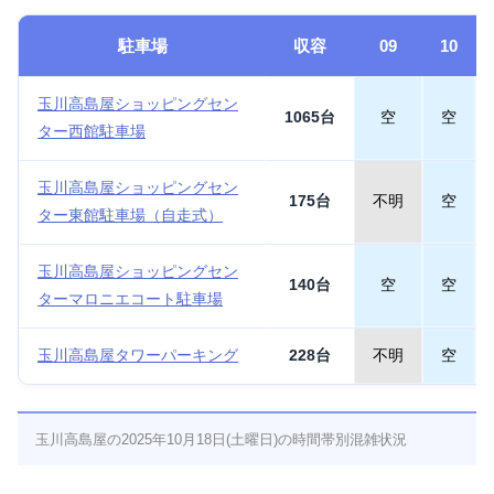
駐車場
収容
09
10
玉川高島屋ショッピングセン
1065台
空
空
ター西館駐車場
玉川高島屋ショッピングセン
175台
不明
空
ター東館駐車場（自走式）
玉川高島屋ショッピングセン
140台
空
空
ターマロニエコート駐車場
玉川高島屋タワーパーキング
228台
不明
空
玉川高島屋の2025年10月18日(土曜日)の時間帯別混雑状況