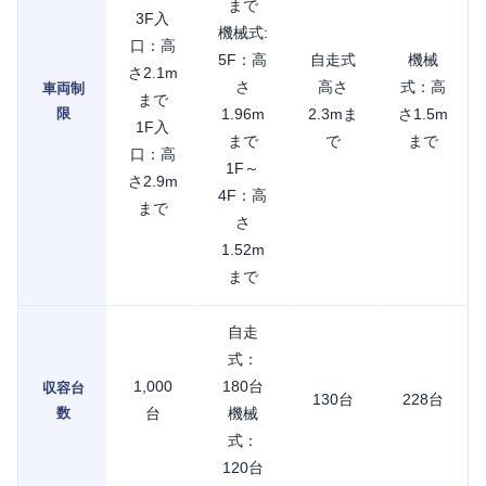
まで
3F入
機械式:
口：高
5F：高
自走式
機械
さ2.1m
さ
高さ
式：高
車両制
まで
限
1.96m
2.3mま
さ1.5m
1F入
まで
で
まで
口：高
1F～
さ2.9m
4F：高
まで
さ
1.52m
まで
自走
式：
1,000
180台
収容台
130台
228台
数
台
機械
式：
120台