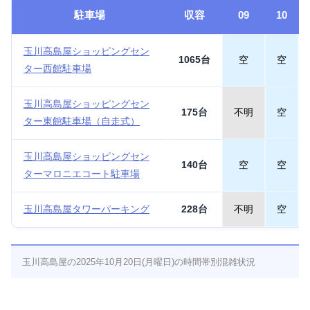
駐車場
収容
09
10
玉川高島屋ショッピングセン
1065台
空
空
ター西館駐車場
玉川高島屋ショッピングセン
175台
不明
空
ター東館駐車場（自走式）
玉川高島屋ショッピングセン
140台
空
空
ターマロニエコート駐車場
玉川高島屋タワーパーキング
228台
不明
空
玉川高島屋の2025年10月20日(月曜日)の時間帯別混雑状況