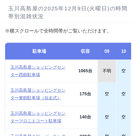
玉川高島屋の2025年12月9日(火曜日)の時間
帯別混雑状況
※横スクロールで全時間帯がご覧いただけます。
駐車場
収容
09
10
玉川高島屋ショッピングセン
1065台
不明
空
ター西館駐車場
玉川高島屋ショッピングセン
175台
空
空
ター東館駐車場（自走式）
玉川高島屋ショッピングセン
140台
空
空
ターマロニエコート駐車場