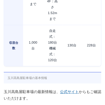
4F：高
まで
さ
1.52m
まで
自走
式：
1,000
180台
収容台
130台
228台
数
台
機械
式：
120台
玉川高島屋駐車場の基本情報
玉川高島屋駐車場の最新情報は、
公式サイト
からもご確認
いただけます。