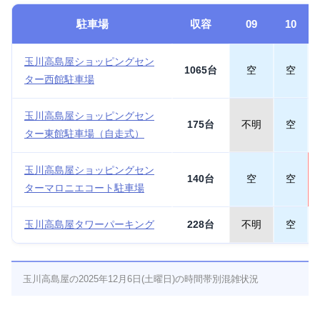
駐車場
収容
09
10
玉川高島屋ショッピングセン
1065台
空
空
ター西館駐車場
玉川高島屋ショッピングセン
175台
不明
空
ター東館駐車場（自走式）
玉川高島屋ショッピングセン
140台
空
空
ターマロニエコート駐車場
玉川高島屋タワーパーキング
228台
不明
空
玉川高島屋の2025年12月6日(土曜日)の時間帯別混雑状況