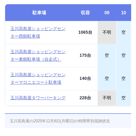
駐車場
収容
09
10
玉川高島屋ショッピングセン
1065台
不明
空
ター西館駐車場
玉川高島屋ショッピングセン
175台
空
空
ター東館駐車場（自走式）
玉川高島屋ショッピングセン
140台
空
空
ターマロニエコート駐車場
玉川高島屋タワーパーキング
228台
不明
空
玉川高島屋の2025年12月8日(月曜日)の時間帯別混雑状況