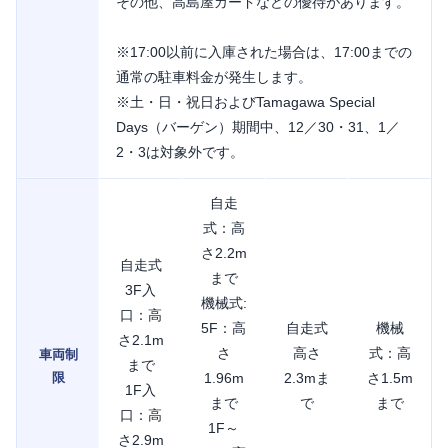
その他、高島屋カードなどの優待があります。
※17:00以前に入庫された場合は、17:00までの
通常の駐車料金が発生します。
※土・日・祝日およびTamagawa Special
Days（バーゲン）期間中、12／30・31、1／
2・3は対象外です。
自走
式：高
さ2.2m
自走式
まで
3F入
機械式:
口：高
5F：高
自走式
機械
さ2.1m
さ
高さ
式：高
車両制
まで
限
1.96m
2.3mま
さ1.5m
1F入
まで
で
まで
口：高
1F～
さ2.9m