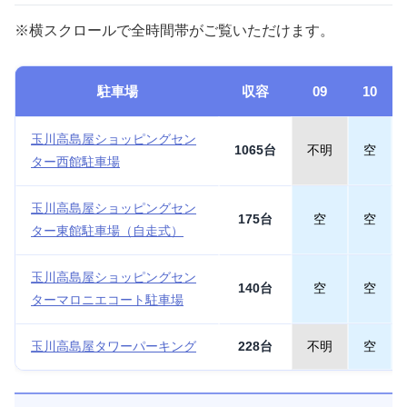
※横スクロールで全時間帯がご覧いただけます。
駐車場
収容
09
10
玉川高島屋ショッピングセン
1065台
不明
空
ター西館駐車場
玉川高島屋ショッピングセン
175台
空
空
ター東館駐車場（自走式）
玉川高島屋ショッピングセン
140台
空
空
ターマロニエコート駐車場
玉川高島屋タワーパーキング
228台
不明
空