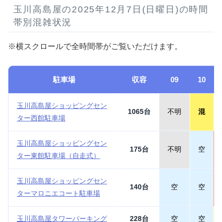
玉川高島屋の2025年12月7日(日曜日)の時間
帯別混雑状況
※横スクロールで全時間帯がご覧いただけます。
駐車場
収容
09
10
玉川高島屋ショッピングセン
1065台
不明
混
ター西館駐車場
玉川高島屋ショッピングセン
175台
不明
空
ター東館駐車場（自走式）
玉川高島屋ショッピングセン
140台
空
空
ターマロニエコート駐車場
玉川高島屋タワーパーキング
228台
空
空