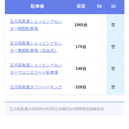
駐車場
収容
09
10
1
玉川高島屋ショッピングセン
1065台
空
空
ター西館駐車場
玉川高島屋ショッピングセン
175台
空
空
ター東館駐車場（自走式）
玉川高島屋ショッピングセン
140台
空
空
ターマロニエコート駐車場
玉川高島屋タワーパーキング
228台
空
空
玉川高島屋の2026年4月20日(月曜日)の時間帯別混雑状況