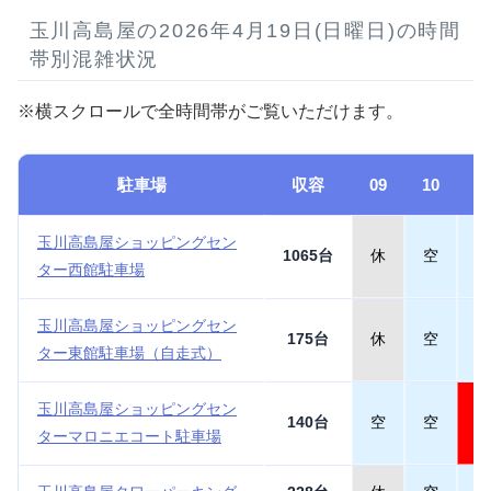
玉川高島屋の2026年4月19日(日曜日)の時間
帯別混雑状況
※横スクロールで全時間帯がご覧いただけます。
駐車場
収容
09
10
1
玉川高島屋ショッピングセン
1065台
休
空
空
ター西館駐車場
玉川高島屋ショッピングセン
175台
休
空
空
ター東館駐車場（自走式）
玉川高島屋ショッピングセン
140台
空
空
満
ターマロニエコート駐車場