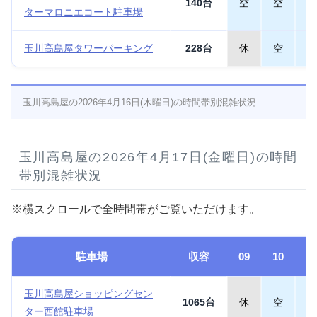
140台
空
空
空
ターマロニエコート駐車場
玉川高島屋タワーパーキング
228台
休
空
空
玉川高島屋の2026年4月16日(木曜日)の時間帯別混雑状況
玉川高島屋の2026年4月17日(金曜日)の時間
帯別混雑状況
※横スクロールで全時間帯がご覧いただけます。
駐車場
収容
09
10
1
玉川高島屋ショッピングセン
1065台
休
空
空
ター西館駐車場