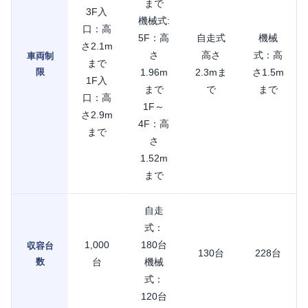
まで
3F入
機械式:
口：高
5F：高
自走式
機械
さ2.1m
さ
高さ
式：高
車両制
まで
限
1.96m
2.3mま
さ1.5m
1F入
まで
で
まで
口：高
1F～
さ2.9m
4F：高
まで
さ
1.52m
まで
自走
式：
1,000
180台
収容台
130台
228台
数
台
機械
式：
120台