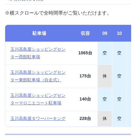
※横スクロールで全時間帯がご覧いただけます。
駐車場
収容
09
10
1
玉川高島屋ショッピングセン
1065台
空
空
空
ター西館駐車場
玉川高島屋ショッピングセン
175台
休
空
空
ター東館駐車場（自走式）
玉川高島屋ショッピングセン
140台
空
空
空
ターマロニエコート駐車場
玉川高島屋タワーパーキング
228台
休
空
空