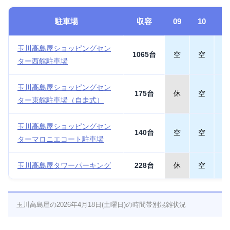
駐車場
収容
09
10
1
玉川高島屋ショッピングセン
1065台
空
空
空
ター西館駐車場
玉川高島屋ショッピングセン
175台
休
空
空
ター東館駐車場（自走式）
玉川高島屋ショッピングセン
140台
空
空
空
ターマロニエコート駐車場
玉川高島屋タワーパーキング
228台
休
空
空
玉川高島屋の2026年4月18日(土曜日)の時間帯別混雑状況