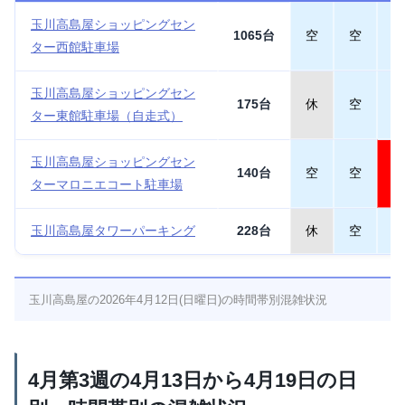
玉川高島屋ショッピングセン
1065台
空
空
空
ター西館駐車場
玉川高島屋ショッピングセン
175台
休
空
空
ター東館駐車場（自走式）
玉川高島屋ショッピングセン
140台
空
空
満
ターマロニエコート駐車場
玉川高島屋タワーパーキング
228台
休
空
空
玉川高島屋の2026年4月12日(日曜日)の時間帯別混雑状況
4月第3週の4月13日から4月19日の日