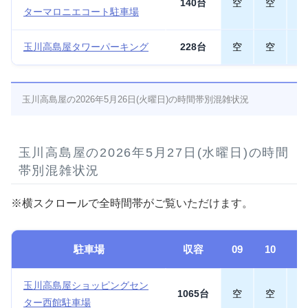
140台
空
空
空
ターマロニエコート駐車場
玉川高島屋タワーパーキング
228台
空
空
空
玉川高島屋の2026年5月26日(火曜日)の時間帯別混雑状況
玉川高島屋の2026年5月27日(水曜日)の時間
帯別混雑状況
※横スクロールで全時間帯がご覧いただけます。
駐車場
収容
09
10
1
玉川高島屋ショッピングセン
1065台
空
空
空
ター西館駐車場