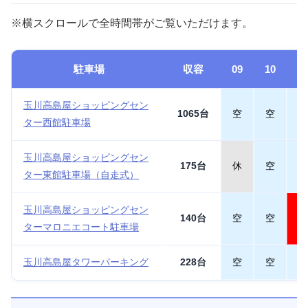
※横スクロールで全時間帯がご覧いただけます。
駐車場
収容
09
10
1
玉川高島屋ショッピングセン
1065台
空
空
空
ター西館駐車場
玉川高島屋ショッピングセン
175台
休
空
空
ター東館駐車場（自走式）
玉川高島屋ショッピングセン
140台
空
空
満
ターマロニエコート駐車場
玉川高島屋タワーパーキング
228台
空
空
空