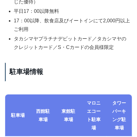
じた優待）
平日17：00以降無料
17：00以降、飲食店及びイートインにて2,000円以上
ご利用
タカシマヤプラチナデビットカード／タカシマヤの
クレジットカード／S・Cカードの会員様限定
駐車場情報
マロニ
タワー
西館駐
東館駐
エコー
パーキ
駐車場
車場
車場
ト駐車
ング駐
場
車場