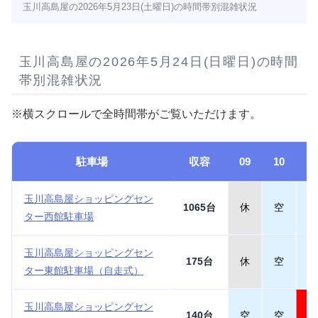
玉川高島屋の2026年5月23日(土曜日)の時間帯別混雑状況
玉川高島屋の2026年5月24日(日曜日)の時間
帯別混雑状況
※横スクロールで全時間帯がご覧いただけます。
駐車場
収容
09
10
1
玉川高島屋ショッピングセン
1065台
休
空
空
ター西館駐車場
玉川高島屋ショッピングセン
175台
休
空
空
ター東館駐車場（自走式）
玉川高島屋ショッピングセン
140台
空
空
満