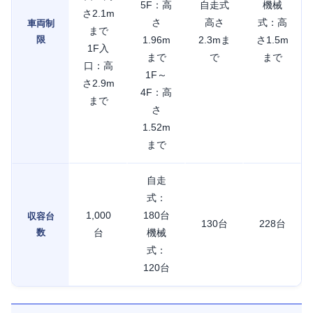
5F：高
自走式
機械
さ2.1m
さ
高さ
式：高
車両制
まで
限
1.96m
2.3mま
さ1.5m
1F入
まで
で
まで
口：高
1F～
さ2.9m
4F：高
まで
さ
1.52m
まで
自走
式：
1,000
180台
収容台
130台
228台
数
台
機械
式：
120台