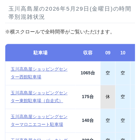
玉川高島屋の2026年5月29日(金曜日)の時間
帯別混雑状況
※横スクロールで全時間帯がご覧いただけます。
駐車場
収容
09
10
1
玉川高島屋ショッピングセン
1065台
空
空
空
ター西館駐車場
玉川高島屋ショッピングセン
175台
休
空
空
ター東館駐車場（自走式）
玉川高島屋ショッピングセン
140台
空
空
空
ターマロニエコート駐車場