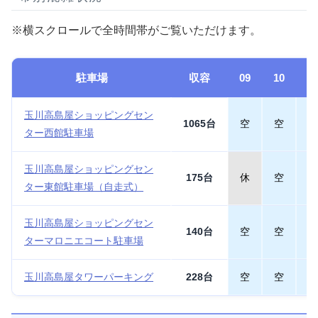
※横スクロールで全時間帯がご覧いただけます。
駐車場
収容
09
10
1
玉川高島屋ショッピングセン
1065台
空
空
空
ター西館駐車場
玉川高島屋ショッピングセン
175台
休
空
空
ター東館駐車場（自走式）
玉川高島屋ショッピングセン
140台
空
空
空
ターマロニエコート駐車場
玉川高島屋タワーパーキング
228台
空
空
空