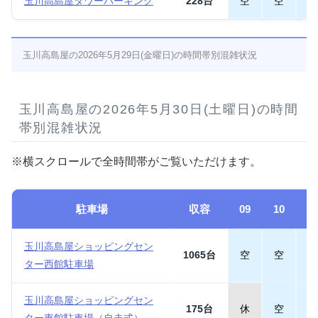
玉川高島屋タワーパーキング
228台
空
空
空
玉川高島屋の2026年5月29日(金曜日)の時間帯別混雑状況
玉川高島屋の2026年5月30日(土曜日)の時間
帯別混雑状況
※横スクロールで全時間帯がご覧いただけます。
駐車場
収容
09
10
1
玉川高島屋ショッピングセン
1065台
空
空
空
ター西館駐車場
玉川高島屋ショッピングセン
175台
休
空
空