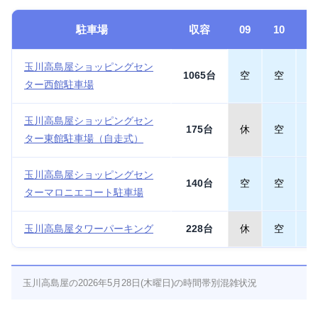
駐車場
収容
09
10
1
玉川高島屋ショッピングセン
1065台
空
空
空
ター西館駐車場
玉川高島屋ショッピングセン
175台
休
空
空
ター東館駐車場（自走式）
玉川高島屋ショッピングセン
140台
空
空
空
ターマロニエコート駐車場
玉川高島屋タワーパーキング
228台
休
空
空
玉川高島屋の2026年5月28日(木曜日)の時間帯別混雑状況