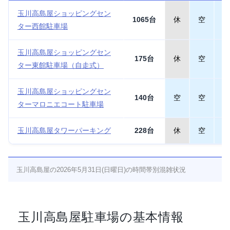
玉川高島屋ショッピングセン
1065台
休
空
空
ター西館駐車場
玉川高島屋ショッピングセン
175台
休
空
空
ター東館駐車場（自走式）
玉川高島屋ショッピングセン
140台
空
空
空
ターマロニエコート駐車場
玉川高島屋タワーパーキング
228台
休
空
空
玉川高島屋の2026年5月31日(日曜日)の時間帯別混雑状況
玉川高島屋駐車場の基本情報